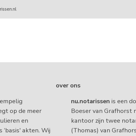
issen.nl
L)
over ons
rempelig
nu.notarissen
is een d
legt op de meer
Boeser van Grafhorst 
ulieren en
kantoor zijn twee nota
asis' akten. Wij
(Thomas) van Grafhorst