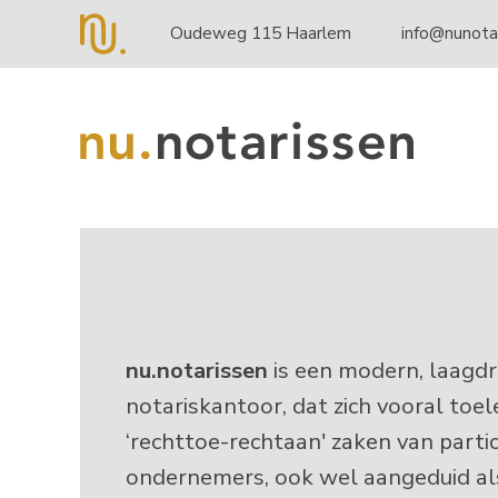
Oudeweg 115 Haarlem
info@nunotar
NuNotarissen (nl-N
nu.notarissen
is een modern, laagd
notariskantoor, dat zich vooral toe
‘rechttoe-rechtaan' zaken van partic
ondernemers, ook wel aangeduid als ‘b