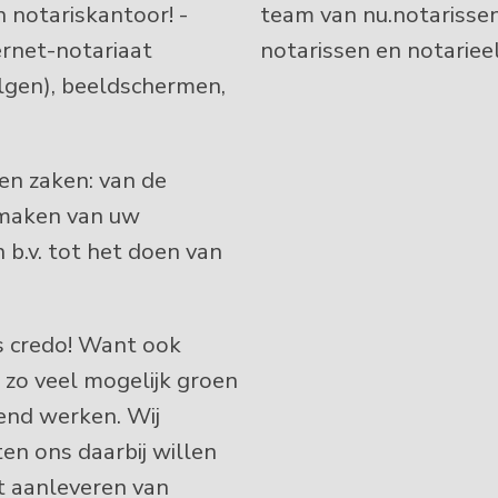
n notariskantoor! -
team van nu.notarisse
rnet-notariaat
notarissen en notarie
olgen), beeldschermen,
en zaken: van de
maken van uw
 b.v. tot het doen van
ns credo! Want ook
 zo veel mogelijk groen
end werken. Wij
nten ons daarbij willen
t aanleveren van